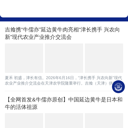
吉飨携“牛儒亦”延边黄牛肉亮相“津长携手 兴农向
新”现代农业产业推介交流会
夏禾 初盛，津长有信。2026年6月16日，“津长携手 兴农向新”现代
农业产业推介交流会在天津农学院隆重举行。吉飨（天津）供应链
管理服务有限公司携旗下高端品牌“牛儒亦”延边黄牛肉受邀参会，
在现场品鉴环节大放异彩，成为本次推介交流会上备受瞩目的“明星
【全网首发&牛儒亦原创】中国延边黄牛是日本和
产品”。山海不为远，吉津共振兴 本次推介交流会由长春市粮储
局、长春市农业农村局、长春市畜牧局联合天津市相关部门共同主
牛的活体祖源
办，天津农学院、长春赴天津挂...